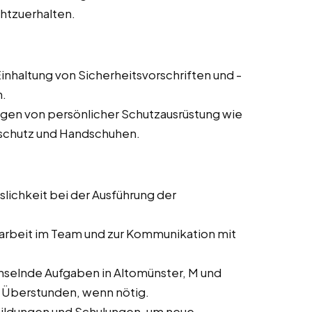
chtzuerhalten.
inhaltung von Sicherheitsvorschriften und -
n.
agen von persönlicher Schutzausrüstung wie
rschutz und Handschuhen.
slichkeit bei der Ausführung der
rbeit im Team und zur Kommunikation mit
selnde Aufgaben in Altomünster, M und
er Überstunden, wenn nötig.
bildungen und Schulungen, um neue