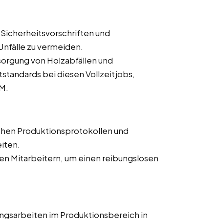
 Sicherheitsvorschriften und
nfälle zu vermeiden.
orgung von Holzabfällen und
tandards bei diesen Vollzeitjobs,
 M.
chen Produktionsprotokollen und
iten.
n Mitarbeitern, um einen reibungslosen
ngsarbeiten im Produktionsbereich in