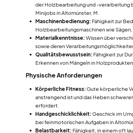
der Holzbearbeitung und -verarbeitung be
Minijobs in Altomünster, M.
Maschinenbedienung:
Fähigkeit zur Be
Holzbearbeitungsmaschinen wie Sägen, 
Materialkenntnisse:
Wissen über versch
sowie deren Verarbeitungsmöglichkeite
Qualitätsbewusstsein:
Fähigkeit zur Du
Erkennen von Mängeln in Holzprodukten
Physische Anforderungen
Körperliche Fitness:
Gute körperliche Ve
anstrengend ist und das Heben schwerer
erfordert.
Handgeschicklichkeit:
Geschick im Umg
bei feinmotorischen Aufgaben in Altomün
Belastbarkeit:
Fähigkeit, in einem oft l