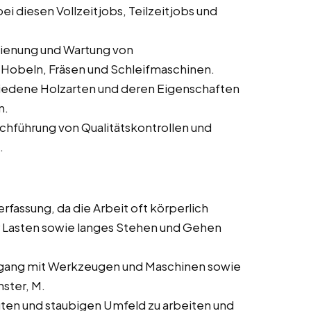
i diesen Vollzeitjobs, Teilzeitjobs und
dienung und Wartung von
Hobeln, Fräsen und Schleifmaschinen.
iedene Holzarten und deren Eigenschaften
n.
rchführung von Qualitätskontrollen und
.
rfassung, da die Arbeit oft körperlich
 Lasten sowie langes Stehen und Gehen
ang mit Werkzeugen und Maschinen sowie
ster, M.
auten und staubigen Umfeld zu arbeiten und