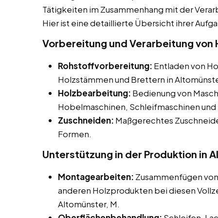
Tätigkeiten im Zusammenhang mit der Verar
Hier ist eine detaillierte Übersicht ihrer Aufg
Vorbereitung und Verarbeitung von H
Rohstoffvorbereitung:
Entladen von Hol
Holzstämmen und Brettern in Altomünste
Holzbearbeitung:
Bedienung von Maschi
Hobelmaschinen, Schleifmaschinen und 
Zuschneiden:
Maßgerechtes Zuschneiden
Formen.
Unterstützung in der Produktion in 
Montagearbeiten:
Zusammenfügen von H
anderen Holzprodukten bei diesen Vollzei
Altomünster, M.
Oberflächenbehandlung:
Schleifen, La