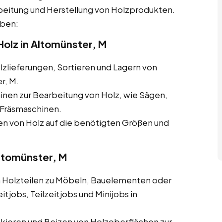
beitung und Herstellung von Holzprodukten.
aben:
olz in Altomünster, M
zlieferungen, Sortieren und Lagern von
r, M.
nen zur Bearbeitung von Holz, wie Sägen,
Fräsmaschinen.
 von Holz auf die benötigten Größen und
Altomünster, M
olzteilen zu Möbeln, Bauelementen oder
tjobs, Teilzeitjobs und Minijobs in
ckieren und Beizen von Holzoberflächen zur