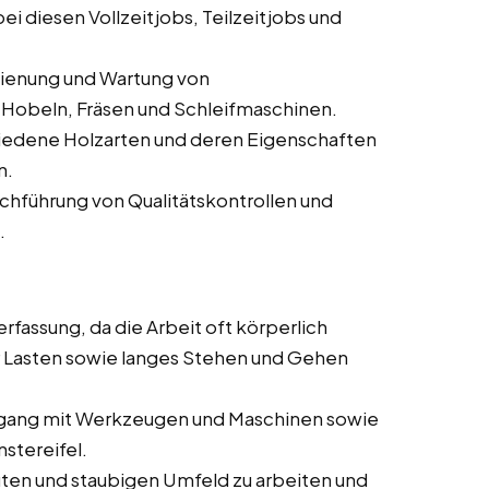
i diesen Vollzeitjobs, Teilzeitjobs und
dienung und Wartung von
Hobeln, Fräsen und Schleifmaschinen.
iedene Holzarten und deren Eigenschaften
n.
rchführung von Qualitätskontrollen und
.
rfassung, da die Arbeit oft körperlich
 Lasten sowie langes Stehen und Gehen
ang mit Werkzeugen und Maschinen sowie
stereifel.
auten und staubigen Umfeld zu arbeiten und