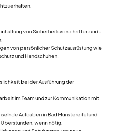
chtzuerhalten.
inhaltung von Sicherheitsvorschriften und -
n.
agen von persönlicher Schutzausrüstung wie
rschutz und Handschuhen.
slichkeit bei der Ausführung der
rbeit im Team und zur Kommunikation mit
selnde Aufgaben in Bad Münstereifel und
er Überstunden, wenn nötig.
bildungen und Schulungen, um neue