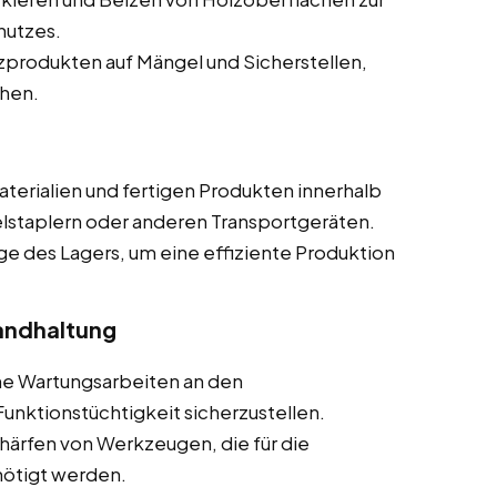
hutzes.
produkten auf Mängel und Sicherstellen,
chen.
terialien und fertigen Produkten innerhalb
elstaplern oder anderen Transportgeräten.
ge des Lagers, um eine effiziente Produktion
andhaltung
he Wartungsarbeiten an den
nktionstüchtigkeit sicherzustellen.
härfen von Werkzeugen, die für die
nötigt werden.