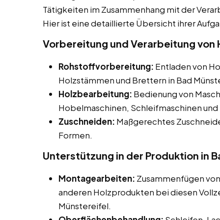
Tätigkeiten im Zusammenhang mit der Verar
Hier ist eine detaillierte Übersicht ihrer Aufg
Vorbereitung und Verarbeitung von H
Rohstoffvorbereitung:
Entladen von Hol
Holzstämmen und Brettern in Bad Münste
Holzbearbeitung:
Bedienung von Maschi
Hobelmaschinen, Schleifmaschinen und 
Zuschneiden:
Maßgerechtes Zuschneiden
Formen.
Unterstützung in der Produktion in 
Montagearbeiten:
Zusammenfügen von H
anderen Holzprodukten bei diesen Vollzei
Münstereifel.
Oberflächenbehandlung:
Schleifen, La