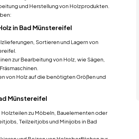
beitung und Herstellung von Holzprodukten.
aben:
olz in Bad Münstereifel
zlieferungen, Sortieren und Lagern von
reifel.
nen zur Bearbeitung von Holz, wie Sägen,
Fräsmaschinen.
 von Holz auf die benötigten Größen und
Bad Münstereifel
olzteilen zu Möbeln, Bauelementen oder
tjobs, Teilzeitjobs und Minijobs in Bad
ckieren und Beizen von Holzoberflächen zur