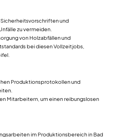
 Sicherheitsvorschriften und
nfälle zu vermeiden.
orgung von Holzabfällen und
tandards bei diesen Vollzeitjobs,
ifel.
chen Produktionsprotokollen und
iten.
n Mitarbeitern, um einen reibungslosen
ngsarbeiten im Produktionsbereich in Bad