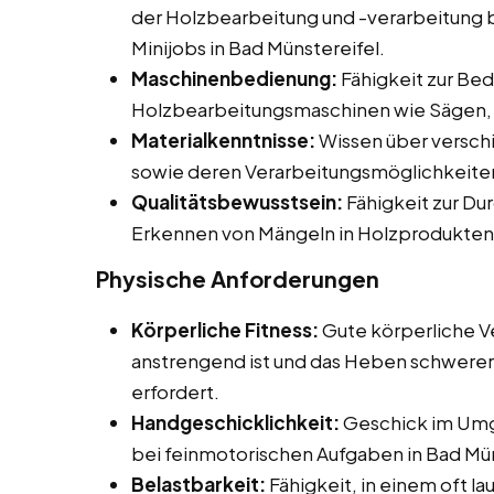
der Holzbearbeitung und -verarbeitung be
Minijobs in Bad Münstereifel.
Maschinenbedienung:
Fähigkeit zur Be
Holzbearbeitungsmaschinen wie Sägen, 
Materialkenntnisse:
Wissen über versch
sowie deren Verarbeitungsmöglichkeite
Qualitätsbewusstsein:
Fähigkeit zur Du
Erkennen von Mängeln in Holzprodukten
Physische Anforderungen
Körperliche Fitness:
Gute körperliche Ve
anstrengend ist und das Heben schwerer
erfordert.
Handgeschicklichkeit:
Geschick im Umg
bei feinmotorischen Aufgaben in Bad Mün
Belastbarkeit:
Fähigkeit, in einem oft l