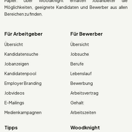
Papier. Über Woodknight erhalten Jobanbieter die
Möglichkeiten, geeignete Kandidaten und Bewerber aus allen
Bereichen zu finden.
Für Arbeitgeber
Für Bewerber
Übersicht
Übersicht
Kandidatensuche
Jobsuche
Jobanzeigen
Berufe
Kandidatenpool
Lebenslauf
Employer Branding
Bewerbung
Jobvideos
Arbeitsvertrag
E-Mailings
Gehalt
Medienkampagnen
Arbeitszeiten
Tipps
Woodknight