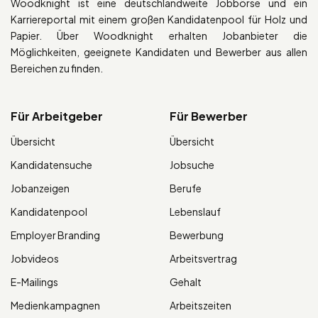
Woodknight ist eine deutschlandweite Jobbörse und ein
Karriereportal mit einem großen Kandidatenpool für Holz und
Papier. Über Woodknight erhalten Jobanbieter die
Möglichkeiten, geeignete Kandidaten und Bewerber aus allen
Bereichen zu finden.
Für Arbeitgeber
Für Bewerber
Übersicht
Übersicht
Kandidatensuche
Jobsuche
Jobanzeigen
Berufe
Kandidatenpool
Lebenslauf
Employer Branding
Bewerbung
Jobvideos
Arbeitsvertrag
E-Mailings
Gehalt
Medienkampagnen
Arbeitszeiten