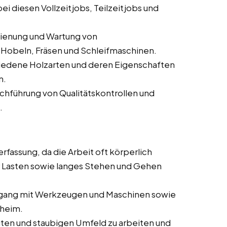
i diesen Vollzeitjobs, Teilzeitjobs und
dienung und Wartung von
Hobeln, Fräsen und Schleifmaschinen.
iedene Holzarten und deren Eigenschaften
n.
rchführung von Qualitätskontrollen und
.
rfassung, da die Arbeit oft körperlich
 Lasten sowie langes Stehen und Gehen
ang mit Werkzeugen und Maschinen sowie
nheim.
auten und staubigen Umfeld zu arbeiten und