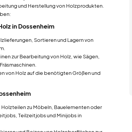
beitung und Herstellung von Holzprodukten.
aben:
Holz in Dossenheim
zlieferungen, Sortieren und Lagern von
im.
nen zur Bearbeitung von Holz, wie Sägen,
Fräsmaschinen.
 von Holz auf die benötigten Größen und
 Dossenheim
olzteilen zu Möbeln, Bauelementen oder
tjobs, Teilzeitjobs und Minijobs in
ckieren und Beizen von Holzoberflächen zur