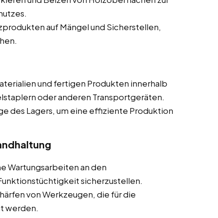
hutzes.
produkten auf Mängel und Sicherstellen,
chen.
terialien und fertigen Produkten innerhalb
elstaplern oder anderen Transportgeräten.
ge des Lagers, um eine effiziente Produktion
andhaltung
he Wartungsarbeiten an den
nktionstüchtigkeit sicherzustellen.
härfen von Werkzeugen, die für die
t werden.