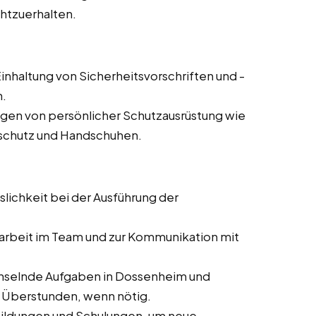
chtzuerhalten.
inhaltung von Sicherheitsvorschriften und -
n.
agen von persönlicher Schutzausrüstung wie
rschutz und Handschuhen.
slichkeit bei der Ausführung der
rbeit im Team und zur Kommunikation mit
hselnde Aufgaben in Dossenheim und
er Überstunden, wenn nötig.
bildungen und Schulungen, um neue