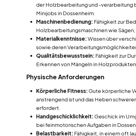
der Holzbearbeitung und -verarbeitung be
Minijobs in Dossenheim.
Maschinenbedienung:
Fähigkeit zur Be
Holzbearbeitungsmaschinen wie Sägen, 
Materialkenntnisse:
Wissen über versch
sowie deren Verarbeitungsmöglichkeite
Qualitätsbewusstsein:
Fähigkeit zur Du
Erkennen von Mängeln in Holzprodukten
Physische Anforderungen
Körperliche Fitness:
Gute körperliche Ve
anstrengend ist und das Heben schwerer
erfordert.
Handgeschicklichkeit:
Geschick im Umg
bei feinmotorischen Aufgaben in Dosse
Belastbarkeit:
Fähigkeit, in einem oft l