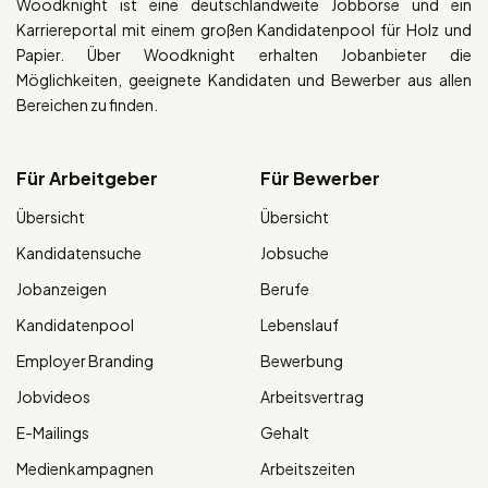
Woodknight ist eine deutschlandweite Jobbörse und ein
Karriereportal mit einem großen Kandidatenpool für Holz und
Papier. Über Woodknight erhalten Jobanbieter die
Möglichkeiten, geeignete Kandidaten und Bewerber aus allen
Bereichen zu finden.
Für Arbeitgeber
Für Bewerber
Übersicht
Übersicht
Kandidatensuche
Jobsuche
Jobanzeigen
Berufe
Kandidatenpool
Lebenslauf
Employer Branding
Bewerbung
Jobvideos
Arbeitsvertrag
E-Mailings
Gehalt
Medienkampagnen
Arbeitszeiten