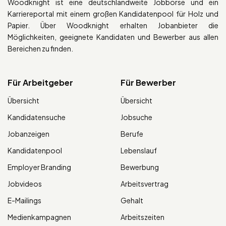
Woodknight ist eine deutschlandweite Jobbörse und ein
Karriereportal mit einem großen Kandidatenpool für Holz und
Papier. Über Woodknight erhalten Jobanbieter die
Möglichkeiten, geeignete Kandidaten und Bewerber aus allen
Bereichen zu finden.
Für Arbeitgeber
Für Bewerber
Übersicht
Übersicht
Kandidatensuche
Jobsuche
Jobanzeigen
Berufe
Kandidatenpool
Lebenslauf
Employer Branding
Bewerbung
Jobvideos
Arbeitsvertrag
E-Mailings
Gehalt
Medienkampagnen
Arbeitszeiten