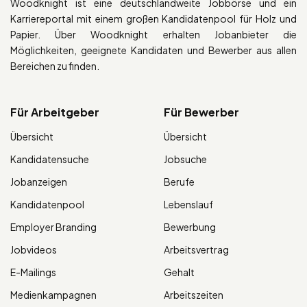
Woodknight ist eine deutschlandweite Jobbörse und ein
Karriereportal mit einem großen Kandidatenpool für Holz und
Papier. Über Woodknight erhalten Jobanbieter die
Möglichkeiten, geeignete Kandidaten und Bewerber aus allen
Bereichen zu finden.
Für Arbeitgeber
Für Bewerber
Übersicht
Übersicht
Kandidatensuche
Jobsuche
Jobanzeigen
Berufe
Kandidatenpool
Lebenslauf
Employer Branding
Bewerbung
Jobvideos
Arbeitsvertrag
E-Mailings
Gehalt
Medienkampagnen
Arbeitszeiten