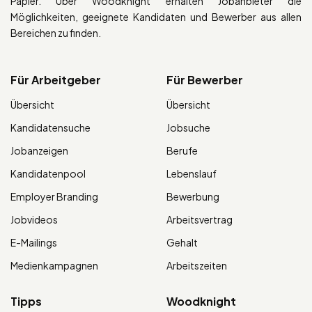
Papier. Über Woodknight erhalten Jobanbieter die
Möglichkeiten, geeignete Kandidaten und Bewerber aus allen
Bereichen zu finden.
Für Arbeitgeber
Für Bewerber
Übersicht
Übersicht
Kandidatensuche
Jobsuche
Jobanzeigen
Berufe
Kandidatenpool
Lebenslauf
Employer Branding
Bewerbung
Jobvideos
Arbeitsvertrag
E-Mailings
Gehalt
Medienkampagnen
Arbeitszeiten
Tipps
Woodknight