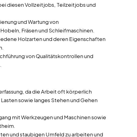
i diesen Vollzeitjobs, Teilzeitjobs und
dienung und Wartung von
Hobeln, Fräsen und Schleifmaschinen.
iedene Holzarten und deren Eigenschaften
n.
rchführung von Qualitätskontrollen und
.
rfassung, da die Arbeit oft körperlich
 Lasten sowie langes Stehen und Gehen
ang mit Werkzeugen und Maschinen sowie
theim.
auten und staubigen Umfeld zu arbeiten und