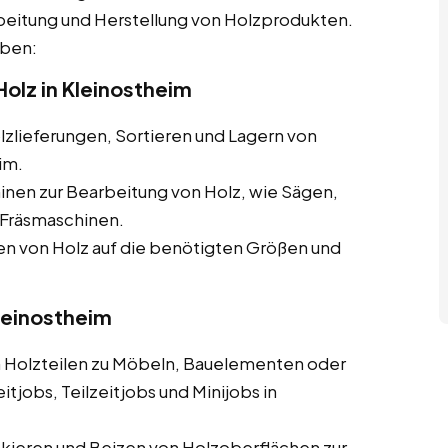
beitung und Herstellung von Holzprodukten.
aben:
olz in Kleinostheim
zlieferungen, Sortieren und Lagern von
im.
nen zur Bearbeitung von Holz, wie Sägen,
Fräsmaschinen.
 von Holz auf die benötigten Größen und
Kleinostheim
olzteilen zu Möbeln, Bauelementen oder
tjobs, Teilzeitjobs und Minijobs in
ckieren und Beizen von Holzoberflächen zur