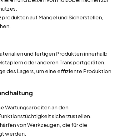
hutzes.
produkten auf Mängel und Sicherstellen,
chen.
terialien und fertigen Produkten innerhalb
elstaplern oder anderen Transportgeräten.
ge des Lagers, um eine effiziente Produktion
andhaltung
he Wartungsarbeiten an den
nktionstüchtigkeit sicherzustellen.
härfen von Werkzeugen, die für die
gt werden.