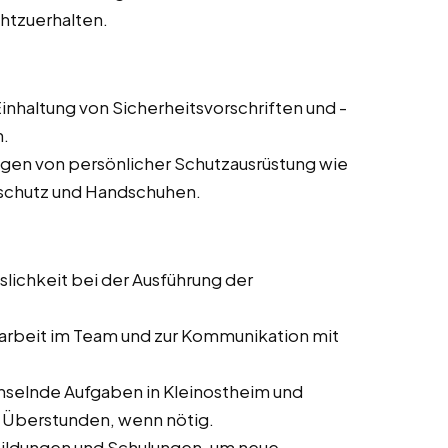
chtzuerhalten.
inhaltung von Sicherheitsvorschriften und -
n.
agen von persönlicher Schutzausrüstung wie
rschutz und Handschuhen.
slichkeit bei der Ausführung der
rbeit im Team und zur Kommunikation mit
selnde Aufgaben in Kleinostheim und
er Überstunden, wenn nötig.
bildungen und Schulungen, um neue