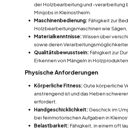
der Holzbearbeitung und -verarbeitung be
Minijobs in Kleinostheim.
Maschinenbedienung:
Fähigkeit zur Be
Holzbearbeitungsmaschinen wie Sägen, 
Materialkenntnisse:
Wissen über versch
sowie deren Verarbeitungsmöglichkeite
Qualitätsbewusstsein:
Fähigkeit zur Du
Erkennen von Mängeln in Holzprodukten
Physische Anforderungen
Körperliche Fitness:
Gute körperliche Ve
anstrengend ist und das Heben schwerer
erfordert.
Handgeschicklichkeit:
Geschick im Umg
bei feinmotorischen Aufgaben in Kleinos
Belastbarkeit:
Fähigkeit, in einem oft l