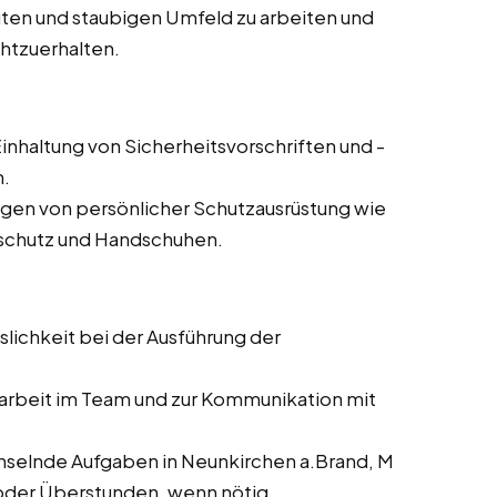
auten und staubigen Umfeld zu arbeiten und
chtzuerhalten.
inhaltung von Sicherheitsvorschriften und -
n.
agen von persönlicher Schutzausrüstung wie
rschutz und Handschuhen.
slichkeit bei der Ausführung der
rbeit im Team und zur Kommunikation mit
selnde Aufgaben in Neunkirchen a.Brand, M
n oder Überstunden, wenn nötig.