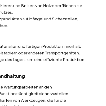
ckieren und Beizen von Holzoberflächen zur
hutzes.
produkten auf Mängel und Sicherstellen,
chen.
terialien und fertigen Produkten innerhalb
elstaplern oder anderen Transportgeräten.
ge des Lagers, um eine effiziente Produktion
andhaltung
he Wartungsarbeiten an den
nktionstüchtigkeit sicherzustellen.
härfen von Werkzeugen, die für die