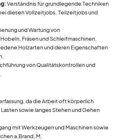
ng:
Verständnis für grundlegende Techniken
i diesen Vollzeitjobs, Teilzeitjobs und
dienung und Wartung von
Hobeln, Fräsen und Schleifmaschinen.
iedene Holzarten und deren Eigenschaften
n.
rchführung von Qualitätskontrollen und
.
rfassung, da die Arbeit oft körperlich
 Lasten sowie langes Stehen und Gehen
ang mit Werkzeugen und Maschinen sowie
rchen a.Brand, M.