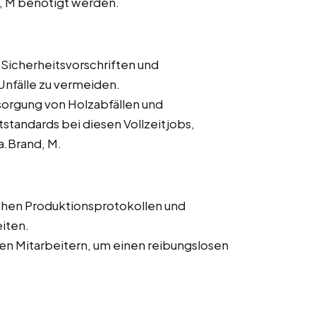
, M benötigt werden.
 Sicherheitsvorschriften und
nfälle zu vermeiden.
orgung von Holzabfällen und
tandards bei diesen Vollzeitjobs,
a.Brand, M.
chen Produktionsprotokollen und
iten.
n Mitarbeitern, um einen reibungslosen