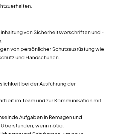
chtzuerhalten.
inhaltung von Sicherheitsvorschriften und -
n.
agen von persönlicher Schutzausrüstung wie
rschutz und Handschuhen.
slichkeit bei der Ausführung der
rbeit im Team und zur Kommunikation mit
hselnde Aufgaben in Remagen und
er Überstunden, wenn nötig.
bildungen und Schulungen, um neue