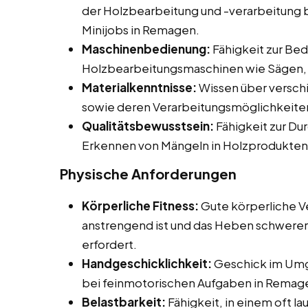
der Holzbearbeitung und -verarbeitung be
Minijobs in Remagen.
Maschinenbedienung:
Fähigkeit zur Be
Holzbearbeitungsmaschinen wie Sägen, 
Materialkenntnisse:
Wissen über versch
sowie deren Verarbeitungsmöglichkeite
Qualitätsbewusstsein:
Fähigkeit zur Du
Erkennen von Mängeln in Holzprodukten
Physische Anforderungen
Körperliche Fitness:
Gute körperliche Ve
anstrengend ist und das Heben schwerer
erfordert.
Handgeschicklichkeit:
Geschick im Umg
bei feinmotorischen Aufgaben in Remag
Belastbarkeit:
Fähigkeit, in einem oft l