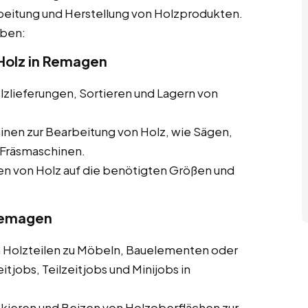
beitung und Herstellung von Holzprodukten.
aben:
Holz in Remagen
zlieferungen, Sortieren und Lagern von
nen zur Bearbeitung von Holz, wie Sägen,
Fräsmaschinen.
 von Holz auf die benötigten Größen und
 Remagen
olzteilen zu Möbeln, Bauelementen oder
tjobs, Teilzeitjobs und Minijobs in
ckieren und Beizen von Holzoberflächen zur