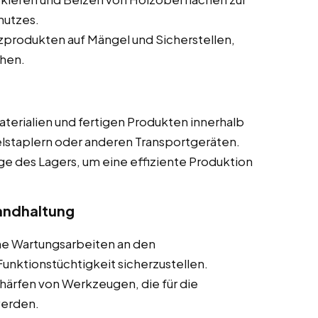
hutzes.
produkten auf Mängel und Sicherstellen,
chen.
terialien und fertigen Produkten innerhalb
elstaplern oder anderen Transportgeräten.
ge des Lagers, um eine effiziente Produktion
andhaltung
he Wartungsarbeiten an den
nktionstüchtigkeit sicherzustellen.
härfen von Werkzeugen, die für die
werden.