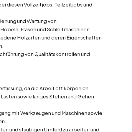
i diesen Vollzeitjobs, Teilzeitjobs und
dienung und Wartung von
Hobeln, Fräsen und Schleifmaschinen.
iedene Holzarten und deren Eigenschaften
n.
rchführung von Qualitätskontrollen und
.
rfassung, da die Arbeit oft körperlich
 Lasten sowie langes Stehen und Gehen
ang mit Werkzeugen und Maschinen sowie
en.
auten und staubigen Umfeld zu arbeiten und