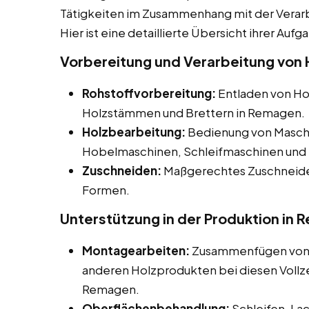
Tätigkeiten im Zusammenhang mit der Verar
Hier ist eine detaillierte Übersicht ihrer Aufg
Vorbereitung und Verarbeitung von 
Rohstoffvorbereitung:
Entladen von Hol
Holzstämmen und Brettern in Remagen.
Holzbearbeitung:
Bedienung von Maschi
Hobelmaschinen, Schleifmaschinen und 
Zuschneiden:
Maßgerechtes Zuschneiden
Formen.
Unterstützung in der Produktion in
Montagearbeiten:
Zusammenfügen von H
anderen Holzprodukten bei diesen Vollzei
Remagen.
Oberflächenbehandlung:
Schleifen, La