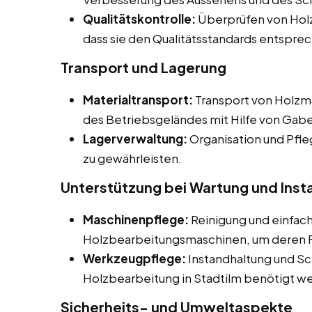
Qualitätskontrolle:
Überprüfen von Holz
dass sie den Qualitätsstandards entspre
Transport und Lagerung
Materialtransport:
Transport von Holzma
des Betriebsgeländes mit Hilfe von Gab
Lagerverwaltung:
Organisation und Pfle
zu gewährleisten.
Unterstützung bei Wartung und Inst
Maschinenpflege:
Reinigung und einfac
Holzbearbeitungsmaschinen, um deren Fu
Werkzeugpflege:
Instandhaltung und Sc
Holzbearbeitung in Stadtilm benötigt w
Sicherheits- und Umweltaspekte