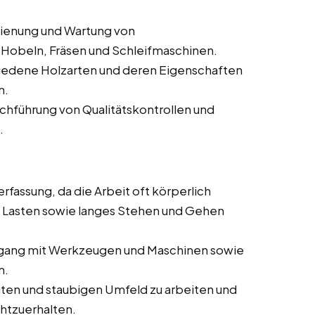
dienung und Wartung von
Hobeln, Fräsen und Schleifmaschinen.
iedene Holzarten und deren Eigenschaften
n.
rchführung von Qualitätskontrollen und
.
rfassung, da die Arbeit oft körperlich
 Lasten sowie langes Stehen und Gehen
ang mit Werkzeugen und Maschinen sowie
m.
auten und staubigen Umfeld zu arbeiten und
chtzuerhalten.