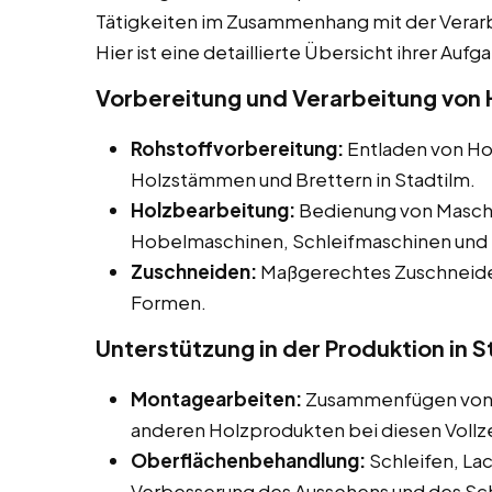
Tätigkeiten im Zusammenhang mit der Verar
Hier ist eine detaillierte Übersicht ihrer Aufg
Vorbereitung und Verarbeitung von H
Rohstoffvorbereitung:
Entladen von Hol
Holzstämmen und Brettern in Stadtilm.
Holzbearbeitung:
Bedienung von Maschi
Hobelmaschinen, Schleifmaschinen und 
Zuschneiden:
Maßgerechtes Zuschneiden
Formen.
Unterstützung in der Produktion in S
Montagearbeiten:
Zusammenfügen von H
anderen Holzprodukten bei diesen Vollzei
Oberflächenbehandlung:
Schleifen, La
Verbesserung des Aussehens und des Sc