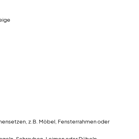
eige
mmensetzen, z.B. Möbel, Fensterrahmen oder
geln, Schrauben, Leimen oder Dübeln.