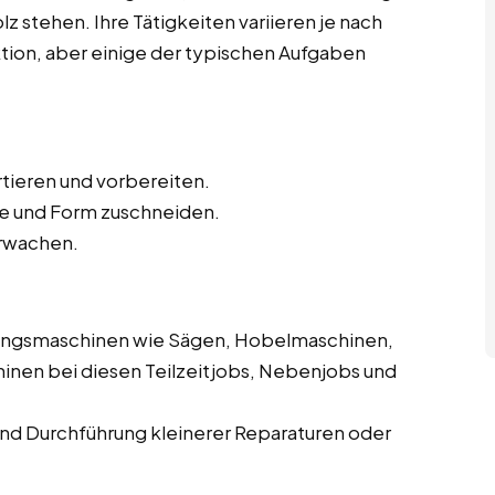
z stehen. Ihre Tätigkeiten variieren je nach
ktion, aber einige der typischen Aufgaben
rtieren und vorbereiten.
e und Form zuschneiden.
rwachen.
ungsmaschinen wie Sägen, Hobelmaschinen,
inen bei diesen Teilzeitjobs, Nebenjobs und
d Durchführung kleinerer Reparaturen oder