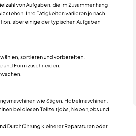
ielzahl von Aufgaben, die im Zusammenhang
z stehen. Ihre Tätigkeiten variieren je nach
ktion, aber einige der typischen Aufgaben
swählen, sortieren und vorbereiten.
e und Form zuschneiden.
rwachen.
ungsmaschinen wie Sägen, Hobelmaschinen,
inen bei diesen Teilzeitjobs, Nebenjobs und
d Durchführung kleinerer Reparaturen oder