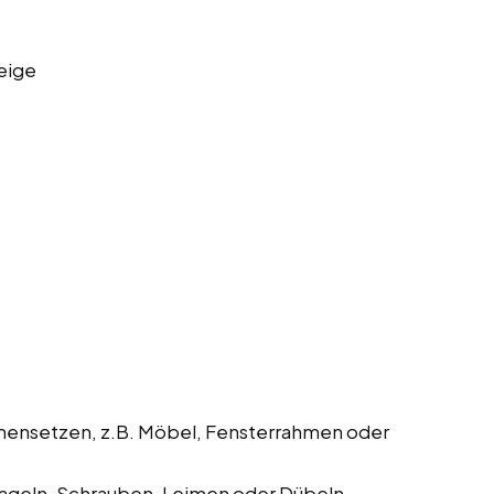
eige
mmensetzen, z.B. Möbel, Fensterrahmen oder
geln, Schrauben, Leimen oder Dübeln.