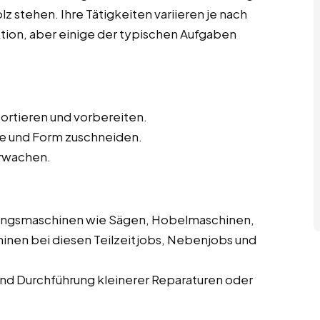
z stehen. Ihre Tätigkeiten variieren je nach
ktion, aber einige der typischen Aufgaben
sortieren und vorbereiten.
e und Form zuschneiden.
rwachen.
ungsmaschinen wie Sägen, Hobelmaschinen,
inen bei diesen Teilzeitjobs, Nebenjobs und
d Durchführung kleinerer Reparaturen oder