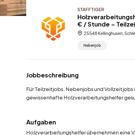
STAFFTIGER
Holzverarbeitungsh
€ / Stunde – Teilze
25548 Kellinghusen, Schl
Nebenjob
Jobbeschreibung
Für Teilzeitjobs, Nebenjobs und Vollzeitjobs
gewissenhafte Holzverarbeitungshelfer ges
Aufgaben
Holzverarbeitungshelfer übernehmen eine V