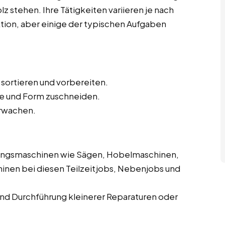
z stehen. Ihre Tätigkeiten variieren je nach
ktion, aber einige der typischen Aufgaben
 sortieren und vorbereiten.
e und Form zuschneiden.
rwachen.
ungsmaschinen wie Sägen, Hobelmaschinen,
inen bei diesen Teilzeitjobs, Nebenjobs und
d Durchführung kleinerer Reparaturen oder