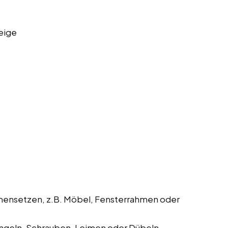
eige
mmensetzen, z.B. Möbel, Fensterrahmen oder
geln, Schrauben, Leimen oder Dübeln.