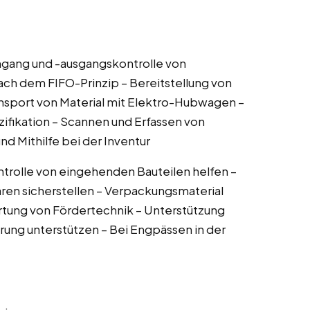
ngang und -ausgangskontrolle von
ach dem FIFO-Prinzip – Bereitstellung von
ansport von Material mit Elektro-Hubwagen –
ifikation – Scannen und Erfassen von
 Mithilfe bei der Inventur
ontrolle von eingehenden Bauteilen helfen –
n sicherstellen – Verpackungsmaterial
artung von Fördertechnik – Unterstützung
ung unterstützen – Bei Engpässen in der