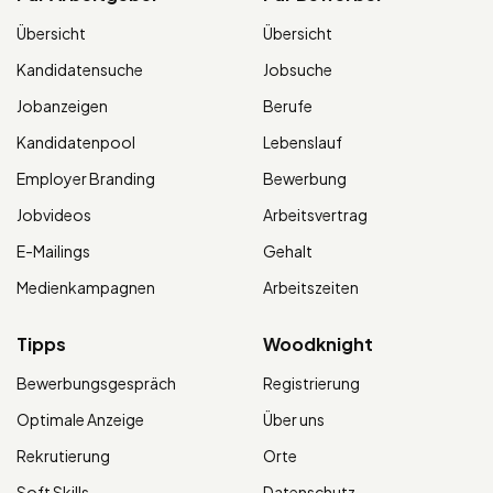
Übersicht
Übersicht
Kandidatensuche
Jobsuche
Jobanzeigen
Berufe
Kandidatenpool
Lebenslauf
Employer Branding
Bewerbung
Jobvideos
Arbeitsvertrag
E-Mailings
Gehalt
Medienkampagnen
Arbeitszeiten
Tipps
Woodknight
Bewerbungsgespräch
Registrierung
Optimale Anzeige
Über uns
Rekrutierung
Orte
Soft Skills
Datenschutz