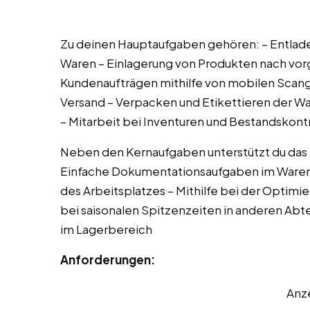
Zu deinen Hauptaufgaben gehören: – Entlad
Waren – Einlagerung von Produkten nach v
Kundenaufträgen mithilfe von mobilen Scang
Versand – Verpacken und Etikettieren der W
– Mitarbeit bei Inventuren und Bestandskont
Neben den Kernaufgaben unterstützt du das T
Einfache Dokumentationsaufgaben im Waren
des Arbeitsplatzes – Mithilfe bei der Optim
bei saisonalen Spitzenzeiten in anderen Abt
im Lagerbereich
Anforderungen:
Anz