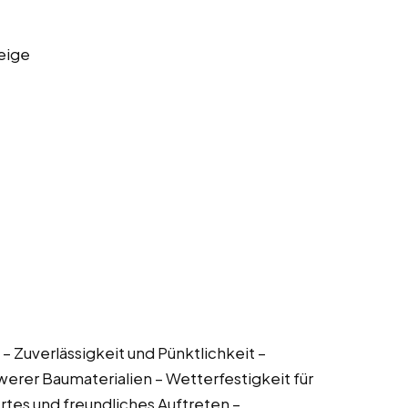
eige
– Zuverlässigkeit und Pünktlichkeit –
erer Baumaterialien – Wetterfestigkeit für
rtes und freundliches Auftreten –