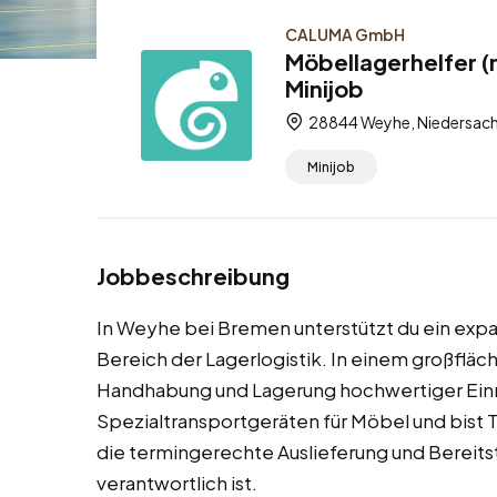
CALUMA GmbH
Möbellagerhelfer 
Minijob
28844 Weyhe, Niedersach
Minijob
Jobbeschreibung
In Weyhe bei Bremen unterstützt du ein e
Bereich der Lagerlogistik. In einem großfläch
Handhabung und Lagerung hochwertiger Einr
Spezialtransportgeräten für Möbel und bist Te
die termingerechte Auslieferung und Bereit
verantwortlich ist.