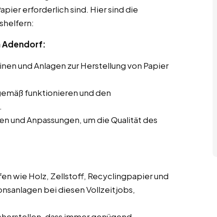
pier erforderlich sind. Hier sind die
shelfern:
 Adendorf:
en und Anlagen zur Herstellung von Papier
gemäß funktionieren und den
.
en und Anpassungen, um die Qualität des
en wie Holz, Zellstoff, Recyclingpapier und
onsanlagen bei diesen Vollzeitjobs,
cherstellen, dass immer genügend