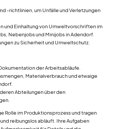
und -richtlinien, um Unfälle und Verletzungen
n und Einhaltung von Umweltvorschriften im
obs, Nebenjobs und Minijobs in Adendorf.
ungen zu Sicherheit und Umweltschutz.
Dokumentation der Arbeitsabläufe.
onsmengen, Materialverbrauch und etwaige
ndorf.
deren Abteilungen über den
ngen.
ge Rolle im Produktionsprozess und tragen
t und reibungslos abläuft. Ihre Aufgaben
 Aufmerksamkeit für Details und die