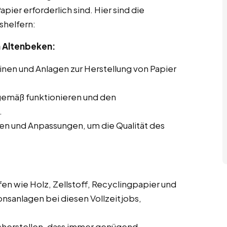
pier erforderlich sind. Hier sind die
shelfern:
 Altenbeken:
en und Anlagen zur Herstellung von Papier
gemäß funktionieren und den
.
en und Anpassungen, um die Qualität des
en wie Holz, Zellstoff, Recyclingpapier und
onsanlagen bei diesen Vollzeitjobs,
cherstellen, dass immer genügend