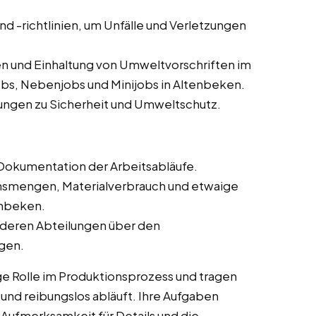
und -richtlinien, um Unfälle und Verletzungen
n und Einhaltung von Umweltvorschriften im
obs, Nebenjobs und Minijobs in Altenbeken.
ungen zu Sicherheit und Umweltschutz.
Dokumentation der Arbeitsabläufe.
onsmengen, Materialverbrauch und etwaige
enbeken.
deren Abteilungen über den
ngen.
ge Rolle im Produktionsprozess und tragen
t und reibungslos abläuft. Ihre Aufgaben
 Aufmerksamkeit für Details und die