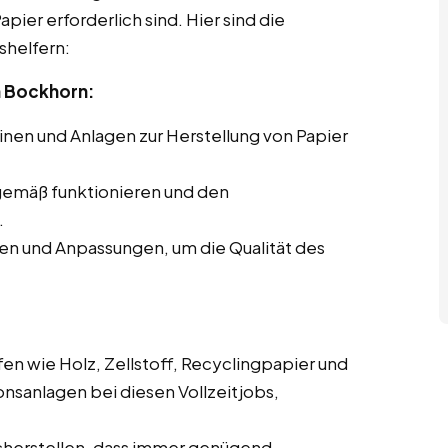
pier erforderlich sind. Hier sind die
shelfern:
 Bockhorn:
en und Anlagen zur Herstellung von Papier
gemäß funktionieren und den
.
en und Anpassungen, um die Qualität des
en wie Holz, Zellstoff, Recyclingpapier und
onsanlagen bei diesen Vollzeitjobs,
cherstellen, dass immer genügend