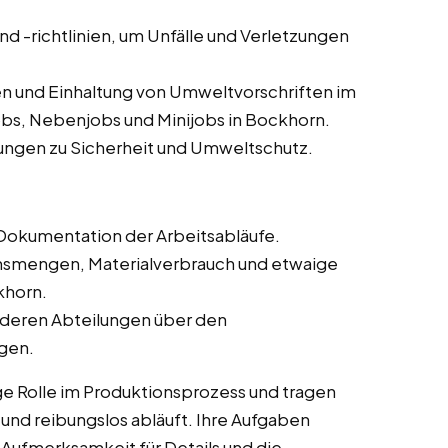
und -richtlinien, um Unfälle und Verletzungen
n und Einhaltung von Umweltvorschriften im
obs, Nebenjobs und Minijobs in Bockhorn.
ungen zu Sicherheit und Umweltschutz.
Dokumentation der Arbeitsabläufe.
onsmengen, Materialverbrauch und etwaige
khorn.
deren Abteilungen über den
ngen.
ge Rolle im Produktionsprozess und tragen
t und reibungslos abläuft. Ihre Aufgaben
 Aufmerksamkeit für Details und die