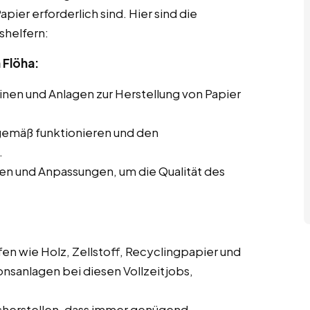
pier erforderlich sind. Hier sind die
shelfern:
 Flöha:
en und Anlagen zur Herstellung von Papier
gemäß funktionieren und den
.
en und Anpassungen, um die Qualität des
en wie Holz, Zellstoff, Recyclingpapier und
onsanlagen bei diesen Vollzeitjobs,
cherstellen, dass immer genügend