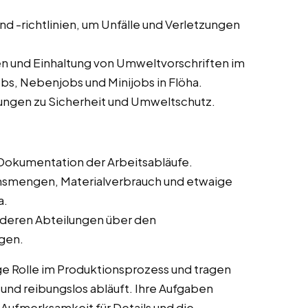
und -richtlinien, um Unfälle und Verletzungen
n und Einhaltung von Umweltvorschriften im
bs, Nebenjobs und Minijobs in Flöha.
ungen zu Sicherheit und Umweltschutz.
Dokumentation der Arbeitsabläufe.
onsmengen, Materialverbrauch und etwaige
a.
deren Abteilungen über den
ngen.
ge Rolle im Produktionsprozess und tragen
t und reibungslos abläuft. Ihre Aufgaben
 Aufmerksamkeit für Details und die