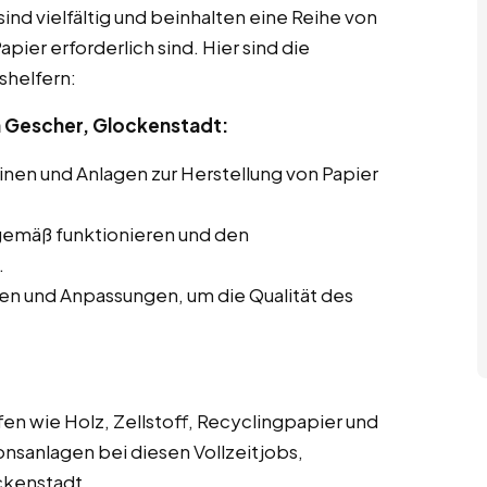
ind vielfältig und beinhalten eine Reihe von
pier erforderlich sind. Hier sind die
shelfern:
 Gescher, Glockenstadt:
en und Anlagen zur Herstellung von Papier
gemäß funktionieren und den
.
en und Anpassungen, um die Qualität des
en wie Holz, Zellstoff, Recyclingpapier und
onsanlagen bei diesen Vollzeitjobs,
ckenstadt.