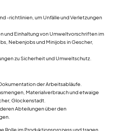
und -richtlinien, um Unfälle und Verletzungen
n und Einhaltung von Umweltvorschriften im
obs, Nebenjobs und Minijobs in Gescher,
ungen zu Sicherheit und Umweltschutz.
Dokumentation der Arbeitsabläufe.
onsmengen, Materialverbrauch und etwaige
cher, Glockenstadt.
deren Abteilungen über den
ngen.
ge Rolle im Produktionsprozess und tragen