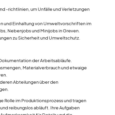
und -richtlinien, um Unfälle und Verletzungen
n und Einhaltung von Umweltvorschriften im
obs, Nebenjobs und Minijobs in Greven.
ungen zu Sicherheit und Umweltschutz.
Dokumentation der Arbeitsabläufe.
onsmengen, Materialverbrauch und etwaige
ven.
deren Abteilungen über den
ngen.
ge Rolle im Produktionsprozess und tragen
t und reibungslos abläuft. Ihre Aufgaben
 Aufmerksamkeit für Details und die