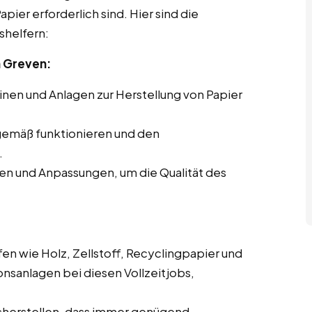
pier erforderlich sind. Hier sind die
shelfern:
 Greven:
en und Anlagen zur Herstellung von Papier
gemäß funktionieren und den
.
en und Anpassungen, um die Qualität des
en wie Holz, Zellstoff, Recyclingpapier und
onsanlagen bei diesen Vollzeitjobs,
cherstellen, dass immer genügend