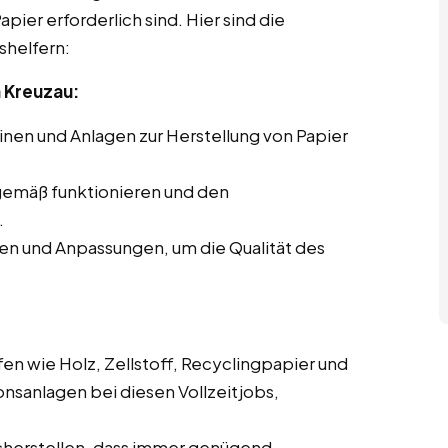
pier erforderlich sind. Hier sind die
shelfern:
 Kreuzau:
en und Anlagen zur Herstellung von Papier
gemäß funktionieren und den
.
en und Anpassungen, um die Qualität des
en wie Holz, Zellstoff, Recyclingpapier und
onsanlagen bei diesen Vollzeitjobs,
cherstellen, dass immer genügend