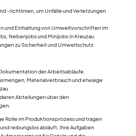
und -richtlinien, um Unfälle und Verletzungen
n und Einhaltung von Umweltvorschriften im
obs, Nebenjobs und Minijobs in Kreuzau.
ungen zu Sicherheit und Umweltschutz.
Dokumentation der Arbeitsabläufe.
onsmengen, Materialverbrauch und etwaige
zau.
deren Abteilungen über den
ngen.
ge Rolle im Produktionsprozess und tragen
t und reibungslos abläuft. Ihre Aufgaben
 Aufmerksamkeit für Details und die