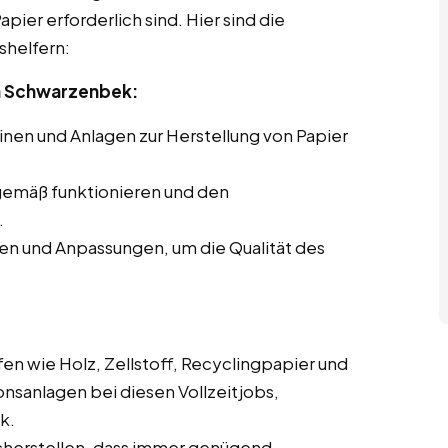
pier erforderlich sind. Hier sind die
shelfern:
n Schwarzenbek:
en und Anlagen zur Herstellung von Papier
gemäß funktionieren und den
.
en und Anpassungen, um die Qualität des
en wie Holz, Zellstoff, Recyclingpapier und
onsanlagen bei diesen Vollzeitjobs,
k.
cherstellen, dass immer genügend