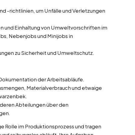
und -richtlinien, um Unfälle und Verletzungen
n und Einhaltung von Umweltvorschriften im
obs, Nebenjobs und Minijobs in
ungen zu Sicherheit und Umweltschutz.
Dokumentation der Arbeitsabläufe.
onsmengen, Materialverbrauch und etwaige
hwarzenbek.
deren Abteilungen über den
ngen.
ge Rolle im Produktionsprozess und tragen
t und reibungslos abläuft. Ihre Aufgaben