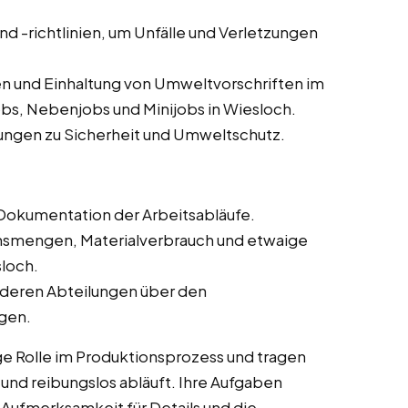
und -richtlinien, um Unfälle und Verletzungen
n und Einhaltung von Umweltvorschriften im
obs, Nebenjobs und Minijobs in Wiesloch.
ungen zu Sicherheit und Umweltschutz.
Dokumentation der Arbeitsabläufe.
onsmengen, Materialverbrauch und etwaige
loch.
deren Abteilungen über den
ngen.
ge Rolle im Produktionsprozess und tragen
t und reibungslos abläuft. Ihre Aufgaben
 Aufmerksamkeit für Details und die