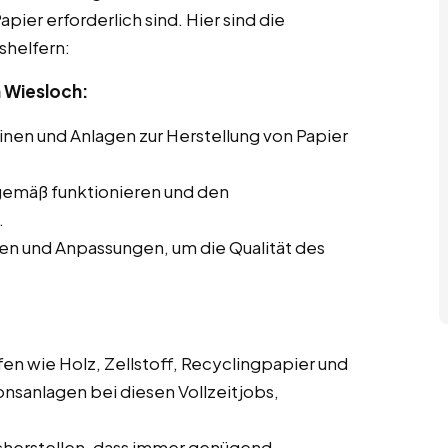
pier erforderlich sind. Hier sind die
shelfern:
 Wiesloch:
en und Anlagen zur Herstellung von Papier
gemäß funktionieren und den
.
en und Anpassungen, um die Qualität des
en wie Holz, Zellstoff, Recyclingpapier und
onsanlagen bei diesen Vollzeitjobs,
cherstellen, dass immer genügend