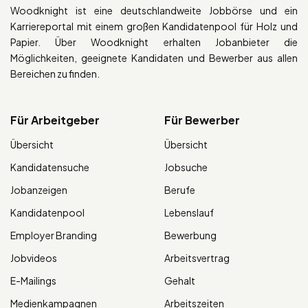
Woodknight ist eine deutschlandweite Jobbörse und ein
Karriereportal mit einem großen Kandidatenpool für Holz und
Papier. Über Woodknight erhalten Jobanbieter die
Möglichkeiten, geeignete Kandidaten und Bewerber aus allen
Bereichen zu finden.
Für Arbeitgeber
Für Bewerber
Übersicht
Übersicht
Kandidatensuche
Jobsuche
Jobanzeigen
Berufe
Kandidatenpool
Lebenslauf
Employer Branding
Bewerbung
Jobvideos
Arbeitsvertrag
E-Mailings
Gehalt
Medienkampagnen
Arbeitszeiten