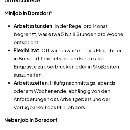
Unterschiede:
Minijob in Borsdorf
:
Arbeitsstunden
: In der Regel pro Monat
begrenzt, was etwa 5 bis 8 Stunden pro Woche
entspricht.
Flexibilität
: Oft wird erwartet, dass Minijobber
in Borsdorf flexibel sind, um kurzfristige
Engpässe zu überbrücken oder in Stoßzeiten
auszuhelfen.
Arbeitszeiten
: Häufig nachmittags, abends
oder am Wochenende, abhängig von den
Anforderungen des Arbeitgebers und der
Verfügbarkeit des Minijobbers.
Nebenjob in Borsdorf
: