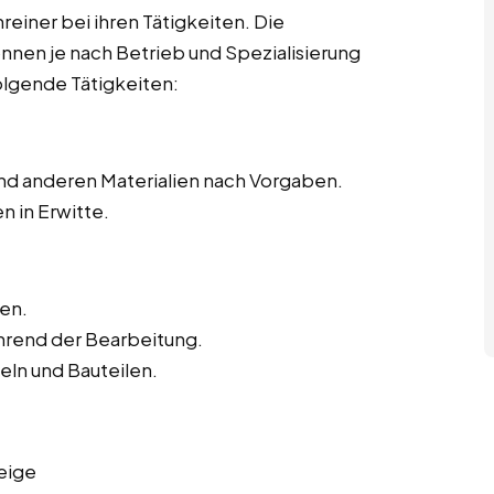
hreiner bei ihren Tätigkeiten. Die
önnen je nach Betrieb und Spezialisierung
olgende Tätigkeiten:
nd anderen Materialien nach Vorgaben.
n in Erwitte.
en.
hrend der Bearbeitung.
ln und Bauteilen.
eige