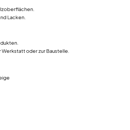
olzoberflächen.
und Lacken.
odukten.
 Werkstatt oder zur Baustelle.
eige