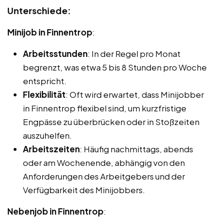
Unterschiede:
Minijob in Finnentrop
:
Arbeitsstunden
: In der Regel pro Monat
begrenzt, was etwa 5 bis 8 Stunden pro Woche
entspricht.
Flexibilität
: Oft wird erwartet, dass Minijobber
in Finnentrop flexibel sind, um kurzfristige
Engpässe zu überbrücken oder in Stoßzeiten
auszuhelfen.
Arbeitszeiten
: Häufig nachmittags, abends
oder am Wochenende, abhängig von den
Anforderungen des Arbeitgebers und der
Verfügbarkeit des Minijobbers.
Nebenjob in Finnentrop
: