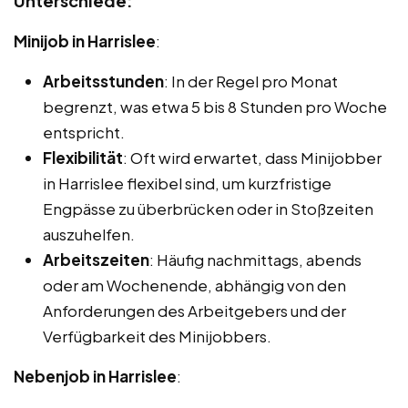
Unterschiede:
Minijob in Harrislee
:
Arbeitsstunden
: In der Regel pro Monat
begrenzt, was etwa 5 bis 8 Stunden pro Woche
entspricht.
Flexibilität
: Oft wird erwartet, dass Minijobber
in Harrislee flexibel sind, um kurzfristige
Engpässe zu überbrücken oder in Stoßzeiten
auszuhelfen.
Arbeitszeiten
: Häufig nachmittags, abends
oder am Wochenende, abhängig von den
Anforderungen des Arbeitgebers und der
Verfügbarkeit des Minijobbers.
Nebenjob in Harrislee
: