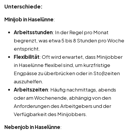
Unterschiede:
Minijob in Haselünne
:
Arbeitsstunden
: In der Regel pro Monat
begrenzt, was etwa 5 bis 8 Stunden pro Woche
entspricht.
Flexibilität
: Oft wird erwartet, dass Minijobber
in Haselünne flexibel sind, um kurzfristige
Engpässe zu überbrücken oder in Stoßzeiten
auszuhelfen.
Arbeitszeiten
: Häufig nachmittags, abends
oder am Wochenende, abhängig von den
Anforderungen des Arbeitgebers und der
Verfügbarkeit des Minijobbers.
Nebenjob in Haselünne
: