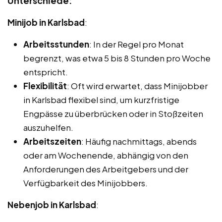
Unterschiede:
Minijob in Karlsbad
:
Arbeitsstunden
: In der Regel pro Monat
begrenzt, was etwa 5 bis 8 Stunden pro Woche
entspricht.
Flexibilität
: Oft wird erwartet, dass Minijobber
in Karlsbad flexibel sind, um kurzfristige
Engpässe zu überbrücken oder in Stoßzeiten
auszuhelfen.
Arbeitszeiten
: Häufig nachmittags, abends
oder am Wochenende, abhängig von den
Anforderungen des Arbeitgebers und der
Verfügbarkeit des Minijobbers.
Nebenjob in Karlsbad
: