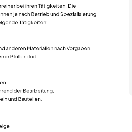
hreiner bei ihren Tätigkeiten. Die
önnen je nach Betrieb und Spezialisierung
olgende Tätigkeiten:
nd anderen Materialien nach Vorgaben.
 in Pfullendorf.
en.
hrend der Bearbeitung.
ln und Bauteilen.
eige