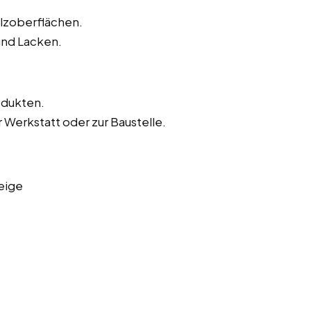
olzoberflächen.
und Lacken.
odukten.
 Werkstatt oder zur Baustelle.
eige