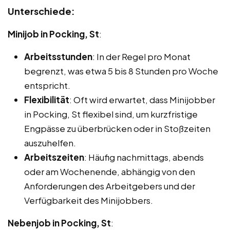
Unterschiede:
Minijob in Pocking, St
:
Arbeitsstunden
: In der Regel pro Monat
begrenzt, was etwa 5 bis 8 Stunden pro Woche
entspricht.
Flexibilität
: Oft wird erwartet, dass Minijobber
in Pocking, St flexibel sind, um kurzfristige
Engpässe zu überbrücken oder in Stoßzeiten
auszuhelfen.
Arbeitszeiten
: Häufig nachmittags, abends
oder am Wochenende, abhängig von den
Anforderungen des Arbeitgebers und der
Verfügbarkeit des Minijobbers.
Nebenjob in Pocking, St
: