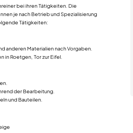
hreiner bei ihren Tätigkeiten. Die
önnen je nach Betrieb und Spezialisierung
olgende Tätigkeiten:
nd anderen Materialien nach Vorgaben.
 in Roetgen, Tor zur Eifel.
en.
hrend der Bearbeitung.
ln und Bauteilen.
eige