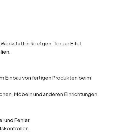
erkstatt in Roetgen, Tor zur Eifel.
lien.
dem Einbau von fertigen Produkten beim
chen, Möbeln und anderen Einrichtungen.
l und Fehler.
tskontrollen.