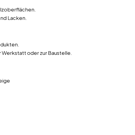
olzoberflächen.
und Lacken.
odukten.
 Werkstatt oder zur Baustelle.
eige