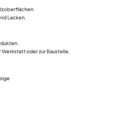
olzoberflächen.
und Lacken.
odukten.
 Werkstatt oder zur Baustelle.
eige