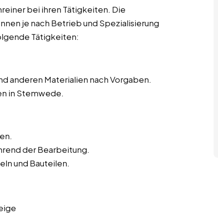
hreiner bei ihren Tätigkeiten. Die
önnen je nach Betrieb und Spezialisierung
olgende Tätigkeiten:
nd anderen Materialien nach Vorgaben.
fen in Stemwede.
en.
hrend der Bearbeitung.
ln und Bauteilen.
eige