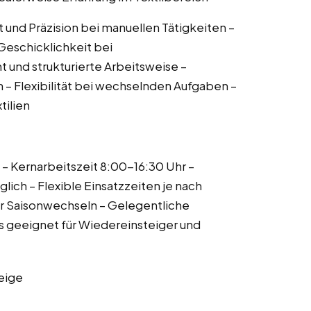
lt und Präzision bei manuellen Tätigkeiten –
 Geschicklichkeit bei
 und strukturierte Arbeitsweise –
– Flexibilität bei wechselnden Aufgaben –
tilien
– Kernarbeitszeit 8:00-16:30 Uhr –
ch – Flexible Einsatzzeiten je nach
or Saisonwechseln – Gelegentliche
s geeignet für Wiedereinsteiger und
eige