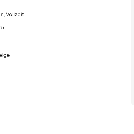
n, Vollzeit
d)
eige