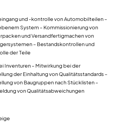
ngang und -kontrolle von Automobilteilen –
ebenem System – Kommissionierung von
Verpacken und Versandfertigmachen von
agersystemen – Bestandskontrollen und
lle der Teile
i Inventuren – Mitwirkung bei der
lung der Einhaltung von Qualitätsstandards –
llung von Baugruppen nach Stücklisten –
Meldung von Qualitätsabweichungen
eige