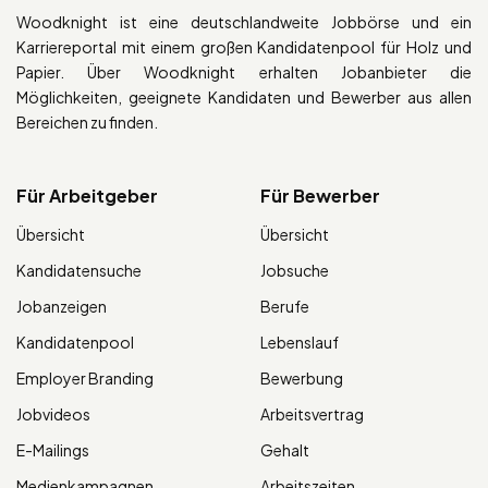
Woodknight ist eine deutschlandweite Jobbörse und ein
Karriereportal mit einem großen Kandidatenpool für Holz und
Papier. Über Woodknight erhalten Jobanbieter die
Möglichkeiten, geeignete Kandidaten und Bewerber aus allen
Bereichen zu finden.
Für Arbeitgeber
Für Bewerber
Übersicht
Übersicht
Kandidatensuche
Jobsuche
Jobanzeigen
Berufe
Kandidatenpool
Lebenslauf
Employer Branding
Bewerbung
Jobvideos
Arbeitsvertrag
E-Mailings
Gehalt
Medienkampagnen
Arbeitszeiten