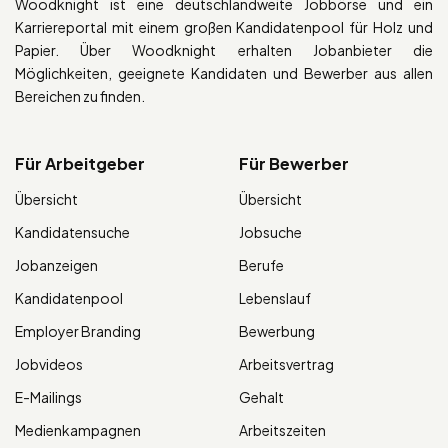
Woodknight ist eine deutschlandweite Jobbörse und ein
Karriereportal mit einem großen Kandidatenpool für Holz und
Papier. Über Woodknight erhalten Jobanbieter die
Möglichkeiten, geeignete Kandidaten und Bewerber aus allen
Bereichen zu finden.
Für Arbeitgeber
Für Bewerber
Übersicht
Übersicht
Kandidatensuche
Jobsuche
Jobanzeigen
Berufe
Kandidatenpool
Lebenslauf
Employer Branding
Bewerbung
Jobvideos
Arbeitsvertrag
E-Mailings
Gehalt
Medienkampagnen
Arbeitszeiten