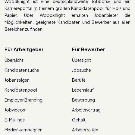
Woodknight ist eine deutschlandweite Jobbörse und ein
Karriereportal mit einem großen Kandidatenpool für Holz und
Papier. Über Woodknight erhalten Jobanbieter die
Möglichkeiten, geeignete Kandidaten und Bewerber aus allen
Bereichen zu finden.
Für Arbeitgeber
Für Bewerber
Übersicht
Übersicht
Kandidatensuche
Jobsuche
Jobanzeigen
Berufe
Kandidatenpool
Lebenslauf
Employer Branding
Bewerbung
Jobvideos
Arbeitsvertrag
E-Mailings
Gehalt
Medienkampagnen
Arbeitszeiten