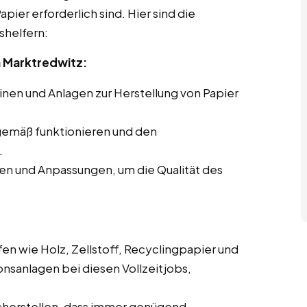
pier erforderlich sind. Hier sind die
shelfern:
 Marktredwitz:
en und Anlagen zur Herstellung von Papier
gemäß funktionieren und den
.
en und Anpassungen, um die Qualität des
en wie Holz, Zellstoff, Recyclingpapier und
onsanlagen bei diesen Vollzeitjobs,
.
cherstellen, dass immer genügend