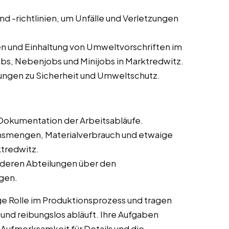
und -richtlinien, um Unfälle und Verletzungen
n und Einhaltung von Umweltvorschriften im
obs, Nebenjobs und Minijobs in Marktredwitz.
ungen zu Sicherheit und Umweltschutz.
Dokumentation der Arbeitsabläufe.
onsmengen, Materialverbrauch und etwaige
tredwitz.
deren Abteilungen über den
ngen.
ge Rolle im Produktionsprozess und tragen
t und reibungslos abläuft. Ihre Aufgaben
 Aufmerksamkeit für Details und die