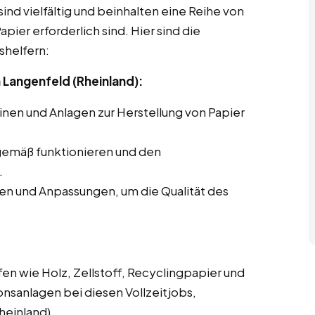
ind vielfältig und beinhalten eine Reihe von
pier erforderlich sind. Hier sind die
shelfern:
Langenfeld (Rheinland):
en und Anlagen zur Herstellung von Papier
gemäß funktionieren und den
.
en und Anpassungen, um die Qualität des
en wie Holz, Zellstoff, Recyclingpapier und
onsanlagen bei diesen Vollzeitjobs,
heinland).