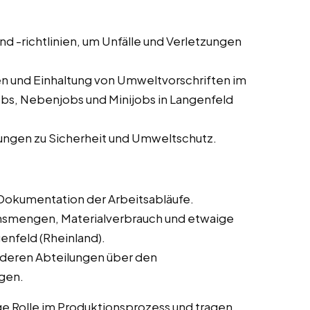
und -richtlinien, um Unfälle und Verletzungen
n und Einhaltung von Umweltvorschriften im
obs, Nebenjobs und Minijobs in Langenfeld
ungen zu Sicherheit und Umweltschutz.
Dokumentation der Arbeitsabläufe.
onsmengen, Materialverbrauch und etwaige
enfeld (Rheinland).
deren Abteilungen über den
ngen.
ge Rolle im Produktionsprozess und tragen