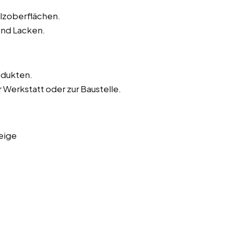
olzoberflächen.
und Lacken.
odukten.
 Werkstatt oder zur Baustelle.
eige