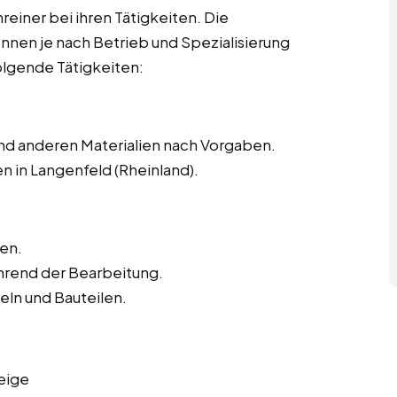
hreiner bei ihren Tätigkeiten. Die
önnen je nach Betrieb und Spezialisierung
olgende Tätigkeiten:
nd anderen Materialien nach Vorgaben.
n in Langenfeld (Rheinland).
en.
hrend der Bearbeitung.
ln und Bauteilen.
eige